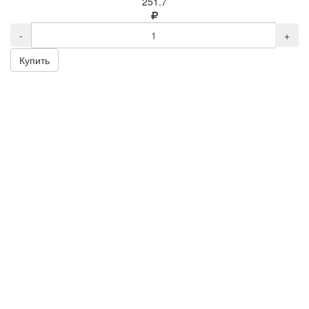
251.7
-
+
Купить