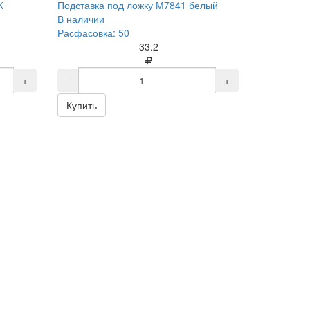
Ж
Подставка под ложку М7841 белый
В наличии
Расфасовка: 50
33.2
+
-
+
Купить