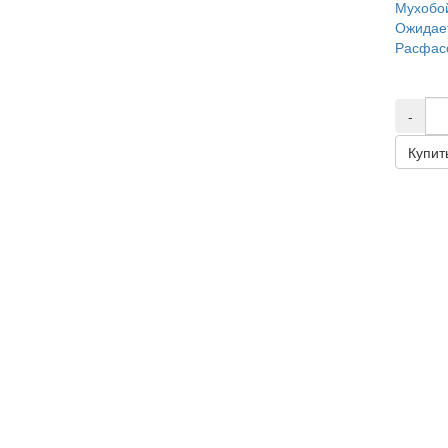
Мухобой
Ожидае
Расфасо
-
Купит