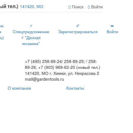
вый тел.)
141420, МО
Поиск
Войти
нк
⚡
✐
➥
а
Спецпредложение
Зарегистрироваться
Войти
ь)
⚡ "Дачная
мозаика"
+7 (495) 258-89-24/ 258-89-25; / 258-
89-26; +7 (903) 969-62-20 (новый тел.)
141420, МО г. Химки, ул. Некрасова 2
mail@gardentools.ru
О компании
Контакты