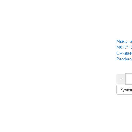
Мыльни
М6771 
Ожидае
Расфасо
-
Купит