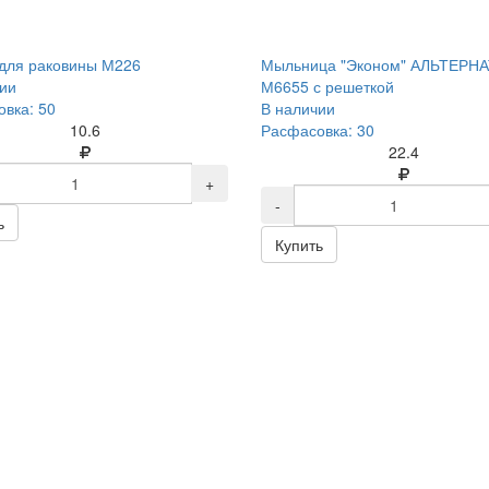
для раковины М226
Мыльница "Эконом" АЛЬТЕРН
ии
М6655 с решеткой
вка: 50
В наличии
10.6
Расфасовка: 30
22.4
+
-
ь
Купить