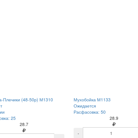
-Плечики (48-50р) М1310
Мухобойка М1133
т
Ожидается
ии
Расфасовка: 50
вка: 25
28.9
28.7
-