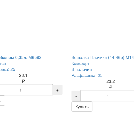
Эконом 0,35л. М6592
Вешалка-Плечики (44-46р) М1
тся
Комфорт
вка: 25
В наличии
23.1
Расфасовка: 25
23.2
+
-
ь
Купить