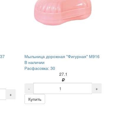
437
Мыльница дорожная "Фигурная" М916
В наличии
Расфасовка: 30
27.1
-
+
+
Купить