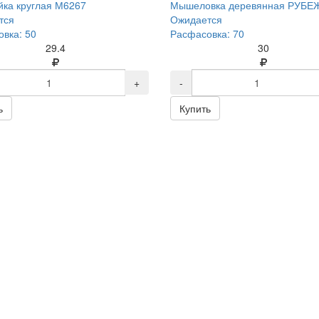
ка круглая М6267
Мышеловка деревянная РУБЕ
тся
Ожидается
вка: 50
Расфасовка: 70
29.4
30
+
-
ь
Купить