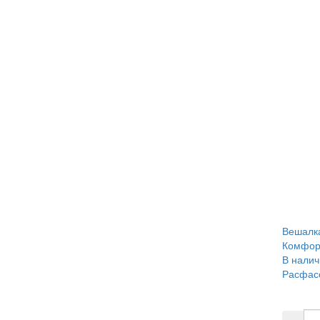
Вешалка
Комфор
В налич
Расфасо