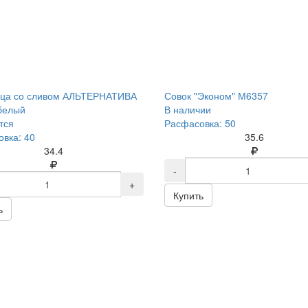
ца со сливом АЛЬТЕРНАТИВА
Совок "Эконом" М6357
белый
В наличии
тся
Расфасовка: 50
вка: 40
35.6
34.4
-
+
Купить
ь