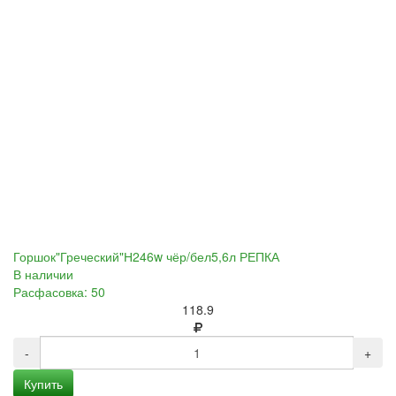
Горшок"Греческий"Н246w чёр/бел5,6л РЕПКА
В наличии
Расфасовка: 50
118.9
-
+
Купить