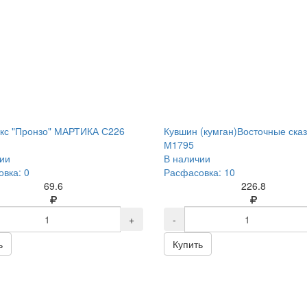
кс "Пронзо" МАРТИКА С226
Кувшин (кумган)Восточные сказ
М1795
ии
В наличии
вка: 0
Расфасовка: 10
69.6
226.8
+
-
ь
Купить