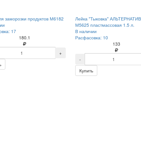
ля заморозки продуктов М6182
Лейка "Тыковка" АЛЬТЕРНАТИ
ии
М5625 пластмассовая 1.5 л.
вка: 17
В наличии
180.1
Расфасовка: 10
133
+
-
ь
Купить