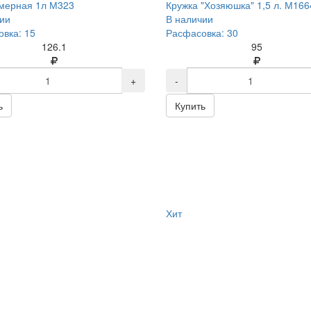
мерная 1л М323
Кружка "Хозяюшка" 1,5 л. М166
ии
В наличии
вка: 15
Расфасовка: 30
126.1
95
+
-
ь
Купить
Хит