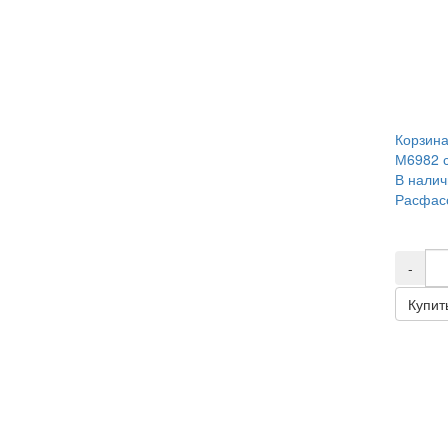
Корзин
М6982 
В налич
Расфасо
-
Купит