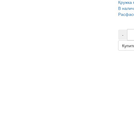
Кружка 
В налич
Расфасо
-
Купит