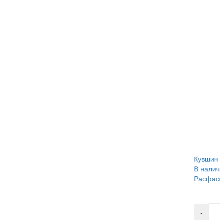
Кувшин 
В налич
Расфасо
-