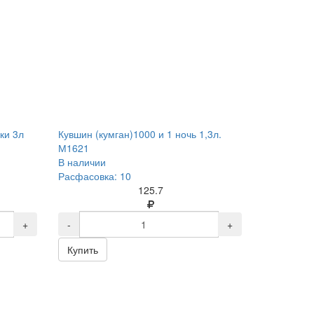
ки 3л
Кувшин (кумган)1000 и 1 ночь 1,3л.
М1621
В наличии
Расфасовка: 10
125.7
+
-
+
Купить