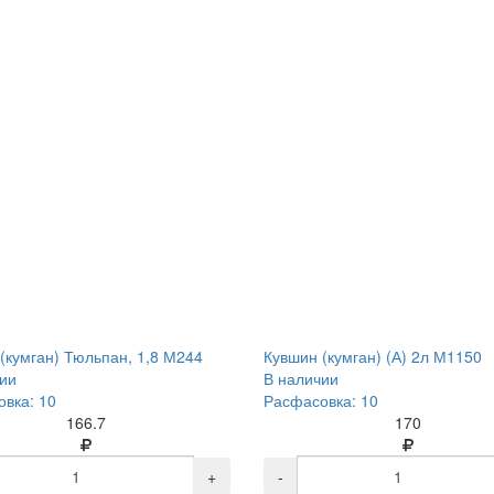
(кумган) Тюльпан, 1,8 М244
Кувшин (кумган) (А) 2л М1150
ии
В наличии
вка: 10
Расфасовка: 10
166.7
170
+
-