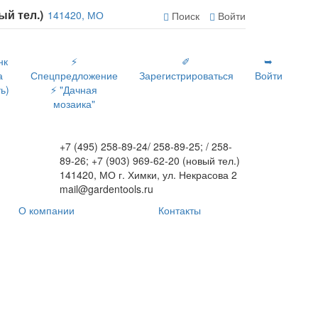
вый тел.)
141420, МО
Поиск
Войти
нк
⚡
✐
➥
а
Спецпредложение
Зарегистрироваться
Войти
ь)
⚡ "Дачная
мозаика"
+7 (495) 258-89-24/ 258-89-25; / 258-
89-26; +7 (903) 969-62-20 (новый тел.)
141420, МО г. Химки, ул. Некрасова 2
mail@gardentools.ru
О компании
Контакты