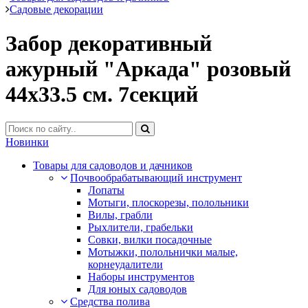
Садовые декорации
Забор декоративный
ажурный "Аркада" розовый
44х33.5 см. 7секций
Новинки
Товары для садоводов и дачников
Почвообрабатывающий инструмент
Лопаты
Мотыги, плоскорезы, полольники
Вилы, грабли
Рыхлители, грабельки
Совки, вилки посадочные
Мотыжки, полольнички малые,
корнеудалители
Наборы инструментов
Для юных садоводов
Средства полива