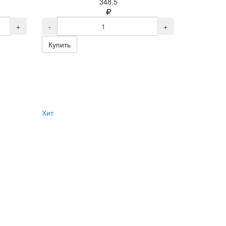
348.5
+
-
+
Купить
Хит