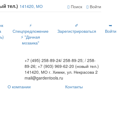
вый тел.)
141420, МО
Поиск
Войти
нк
⚡
✐
➥
а
Спецпредложение
Зарегистрироваться
Войти
ь)
⚡ "Дачная
мозаика"
+7 (495) 258-89-24/ 258-89-25; / 258-
89-26; +7 (903) 969-62-20 (новый тел.)
141420, МО г. Химки, ул. Некрасова 2
mail@gardentools.ru
О компании
Контакты