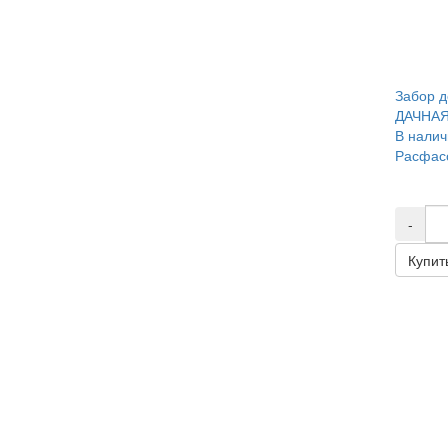
Забор д
ДАЧНАЯ
В налич
Расфасо
-
Купит