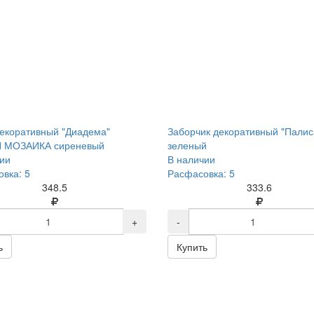
екоративный "Диадема"
Заборчик декоративный "Палис
 МОЗАИКА сиреневый
зеленый
ии
В наличии
вка: 5
Расфасовка: 5
348.5
333.6
+
-
ь
Купить