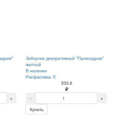
адник"
Заборчик декоративный "Палисадник"
желтый
В наличии
Расфасовка: 5
333.6
+
-
+
Купить