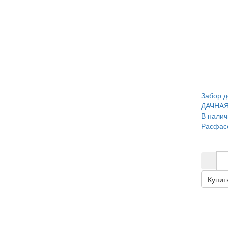
Забор д
ДАЧНАЯ
В налич
Расфасо
-
Купит