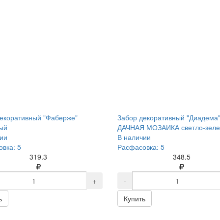
екоративный "Фаберже"
Забор декоративный "Диадема
ый
ДАЧНАЯ МОЗАИКА светло-зел
ии
В наличии
вка: 5
Расфасовка: 5
319.3
348.5
+
-
ь
Купить