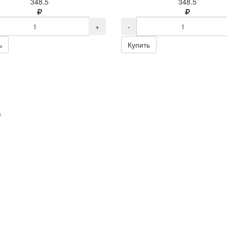
348.5
348.5
+
-
ь
Купить
а