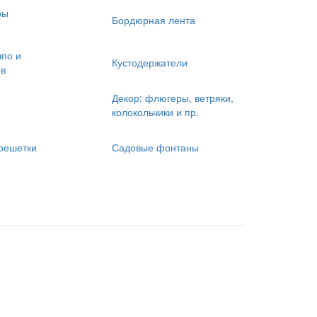
ры
Бордюрная лента
шпо и
Кустодержатели
ов
Декор: флюгеры, ветряки,
колокольчики и пр.
решетки
Садовые фонтаны