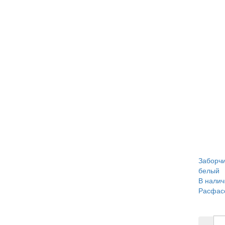
Заборчи
белый
В налич
Расфасо