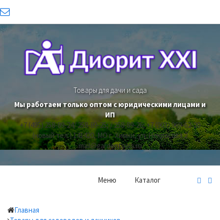
Товары для дачи и сада
Мы работаем только оптом с юридическими лицами и
ИП
+7 (495) 258-89-24/ 258-89-25; / 258-89-26; +7 (903) 969-62-20
(новый тел.)
141420, МО г. Химки, ул. Некрасова 2
mail@gardentools.ru
Меню
Каталог
Главная