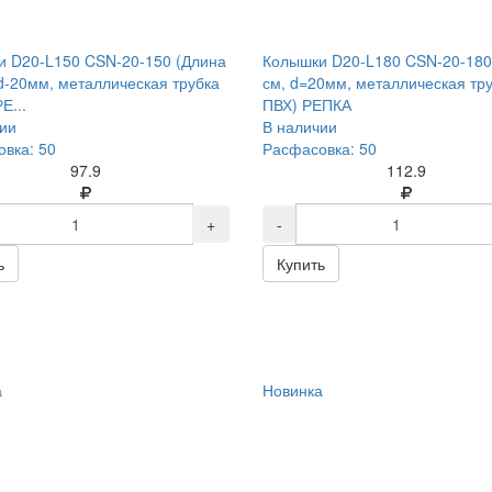
 D20-L150 CSN-20-150 (Длина
Колышки D20-L180 CSN-20-180
d-20мм, металлическая трубка
см, d=20мм, металлическая тру
Е...
ПВХ) РЕПКА
ии
В наличии
вка: 50
Расфасовка: 50
97.9
112.9
+
-
ь
Купить
а
Новинка