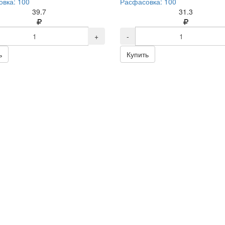
вка: 100
Расфасовка: 100
39.7
31.3
+
-
ь
Купить