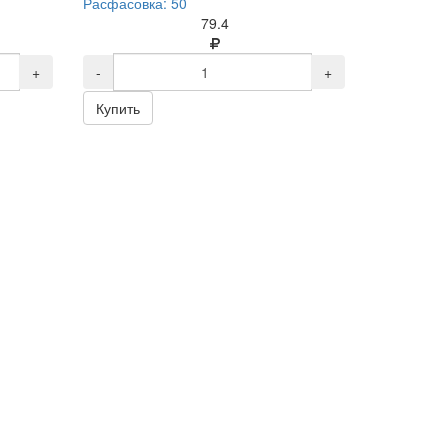
Расфасовка: 50
79.4
+
-
+
Купить