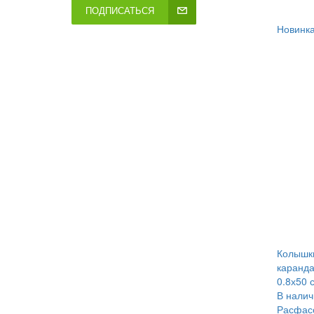
ПОДПИСАТЬСЯ
Новинк
Колышки
каранд
0.8х50 с
В налич
Расфасо