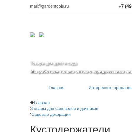
+7 (49
mail@gardentools.ru
Товары для дачи и сада
Мы работаем только оптом с юридическими ли
Главная
Интересные предлож
Главная
Товары для садоводов и дачников
Садовые декорации
Кустодержатели