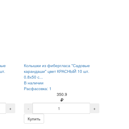
вые
Колышки из фибергласа "Садовые
шт.
карандаши" цвет КРАСНЫЙ 10 шт.
0.8х50 с...
В наличии
Расфасовка: 1
350.9
+
-
+
Купить