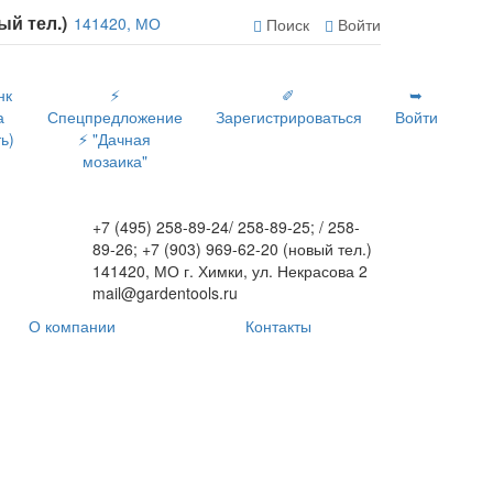
вый тел.)
141420, МО
Поиск
Войти
нк
⚡
✐
➥
а
Спецпредложение
Зарегистрироваться
Войти
ь)
⚡ "Дачная
мозаика"
+7 (495) 258-89-24/ 258-89-25; / 258-
89-26; +7 (903) 969-62-20 (новый тел.)
141420, МО г. Химки, ул. Некрасова 2
mail@gardentools.ru
О компании
Контакты