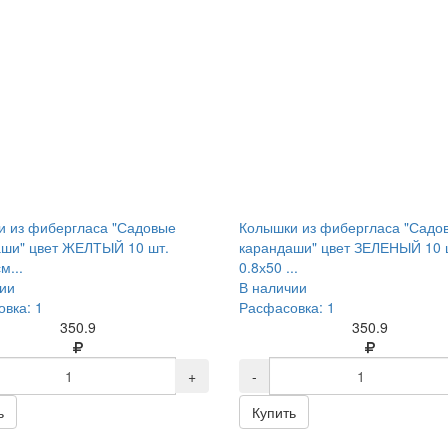
 из фибергласа "Садовые
Колышки из фибергласа "Садо
аши" цвет ЖЕЛТЫЙ 10 шт.
карандаши" цвет ЗЕЛЕНЫЙ 10 
м...
0.8х50 ...
ии
В наличии
вка: 1
Расфасовка: 1
350.9
350.9
+
-
ь
Купить