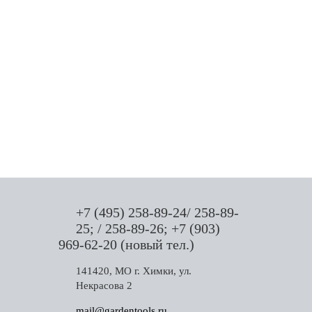
+7 (495) 258-89-24/ 258-89-
25; / 258-89-26; +7 (903)
969-62-20 (новый тел.)
141420, МО г. Химки, ул.
Некрасова 2
mail@gardentools.ru