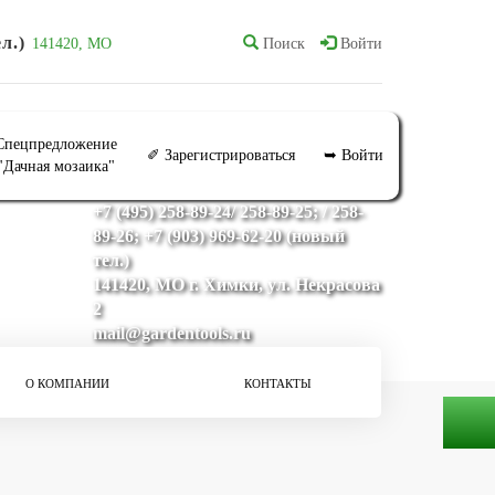
л.)
141420, МО
Поиск
Войти
Спецпредложение
✐ Зарегистрироваться
➥ Войти
"Дачная мозаика"
+7 (495) 258-89-24/ 258-89-25; / 258-
89-26; +7 (903) 969-62-20 (новый
тел.)
141420, МО г. Химки, ул. Некрасова
2
mail@gardentools.ru
О КОМПАНИИ
КОНТАКТЫ