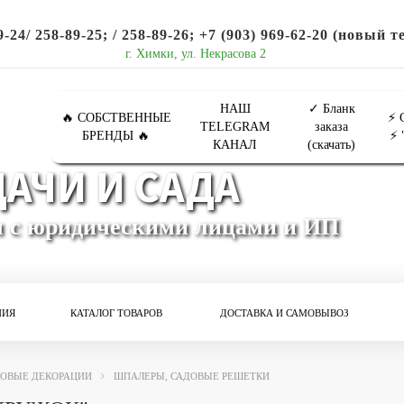
9-24/ 258-89-25; / 258-89-26; +7 (903) 969-62-20 (новый те
г. Химки, ул. Некрасова 2
НАШ
✓ Бланк
🔥 СОБСТВЕННЫЕ
⚡ 
TELEGRAM
заказа
БРЕНДЫ 🔥
⚡ 
КАНАЛ
(скачать)
АЧИ И САДА
м с юридическими лицами и ИП
НИЯ
КАТАЛОГ ТОВАРОВ
ДОСТАВКА И САМОВЫВОЗ
ОВЫЕ ДЕКОРАЦИИ
ШПАЛЕРЫ, САДОВЫЕ РЕШЕТКИ