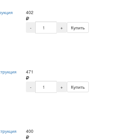
рукция
402
-
+
Купить
струкция
471
-
+
Купить
струкция
400