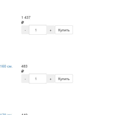
1 437
-
+
Купить
160 см.
483
-
+
Купить
170 см.
449