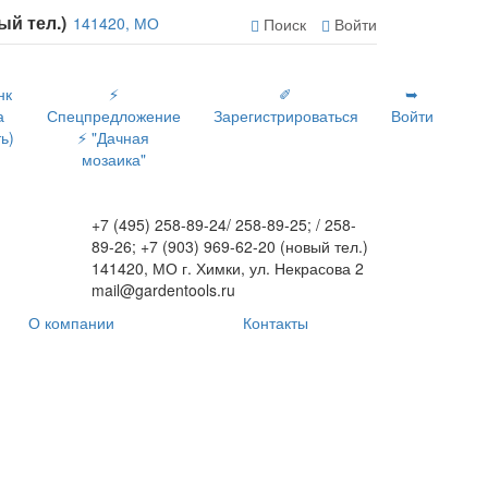
вый тел.)
141420, МО
Поиск
Войти
нк
⚡
✐
➥
а
Спецпредложение
Зарегистрироваться
Войти
ь)
⚡ "Дачная
мозаика"
+7 (495) 258-89-24/ 258-89-25; / 258-
89-26; +7 (903) 969-62-20 (новый тел.)
141420, МО г. Химки, ул. Некрасова 2
mail@gardentools.ru
О компании
Контакты