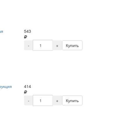
ая
543
-
+
Купить
рукция
414
-
+
Купить