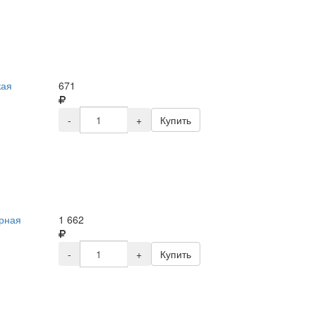
кая
671
-
+
Купить
орная
1 662
-
+
Купить