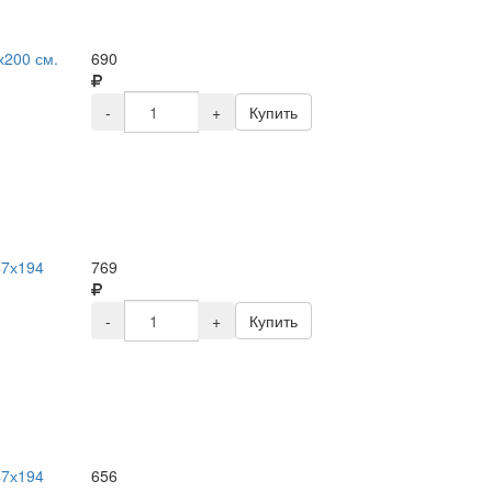
х200 см.
690
-
+
Купить
47х194
769
-
+
Купить
47х194
656