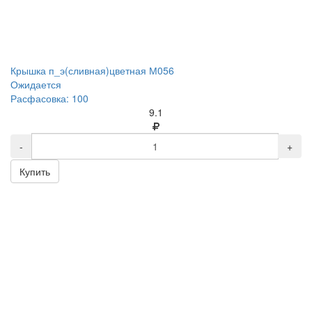
Крышка п_э(сливная)цветная М056
Ожидается
Расфасовка: 100
9.1
-
+
Купить