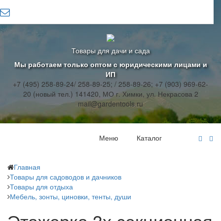
Товары для дачи и сада
Мы работаем только оптом с юридическими лицами и
ИП
+7 (495) 258-89-24/ 258-89-25; / 258-89-26; +7 (903) 969-62-
20 (новый тел.)
141420, МО г. Химки, ул. Некрасова 2
mail@gardentools.ru
Меню
Каталог
Главная
Товары для садоводов и дачников
Товары для отдыха
Мебель, зонты, циновки, тенты, души
Этажерка 3х секционная