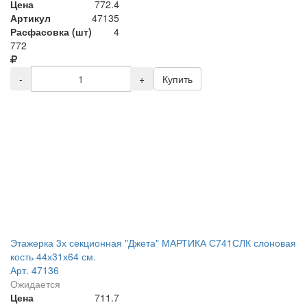
Цена
772.4
Артикул
47135
Расфасовка (шт)
4
772
-
+
Купить
Этажерка 3х секционная "Джета" МАРТИКА С741СЛК слоновая
кость 44х31х64 см.
Арт. 47136
Ожидается
Цена
711.7