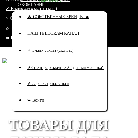
Некрасова 2
О КОМПАНИИ
✓ Бланк заказа (скачать)
КОНТАКТЫ
🔥 СОБСТВЕННЫЕ БРЕНДЫ 🔥
⚡ Спецпредложение ⚡ "Дачная мозаика"
✐ Зарегистрироваться
НАШ TELEGRAM КАНАЛ
➥ Войти
✓ Бланк заказа (скачать)
⚡ Спецпредложение ⚡ "Дачная мозаика"
✐ Зарегистрироваться
➥ Войти
ТОВАРЫ ДЛЯ