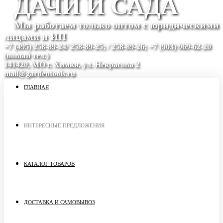
ДАЧИ И САДА
Мы работаем только оптом с юридическими
лицами и ИП
+7 (495) 258-89-24/ 258-89-25; / 258-89-26; +7 (903) 969-62-20
(новый тел.)
141420, МО г. Химки, ул. Некрасова 2
mail@gardentools.ru
ГЛАВНАЯ
ИНТЕРЕСНЫЕ ПРЕДЛОЖЕНИЯ
КАТАЛОГ ТОВАРОВ
ДОСТАВКА И САМОВЫВОЗ