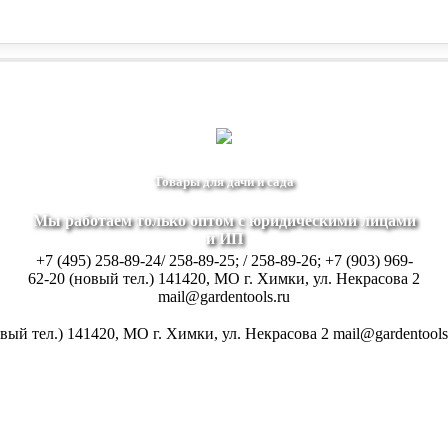
+7 (903) 969-62-20 (новый тел.)
+7 (903) 969-62-20 (новый тел.)
Заказать звонок
141420, МО г. Хим
141420, МО г. Химки, ул. Некрасова 2
Товары для дачи и сада
Мы работаем только оптом с юридическими лицами
и ИП
+7 (495) 258-89-24/ 258-89-25; / 258-89-26; +7 (903) 969-
62-20 (новый тел.)
141420, МО г. Химки, ул. Некрасова 2
mail@gardentools.ru
овый тел.)
141420, МО г. Химки, ул. Некрасова 2
mail@gardentools