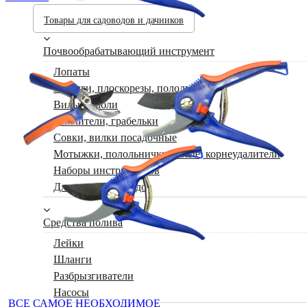
Товары для садоводов и дачников
Почвообрабатывающий инструмент
Лопаты
Мотыги, плоскорезы, полольники
Вилы, грабли
Рыхлители, грабельки
Совки, вилки посадочные
Мотыжки, полольнички малые, корнеудалители
Наборы инструментов
Для юных садоводов
Средства полива
Лейки
Шланги
Разбрызгиватели
Насосы
ВСЕ САМОЕ НЕОБХОДИМОЕ