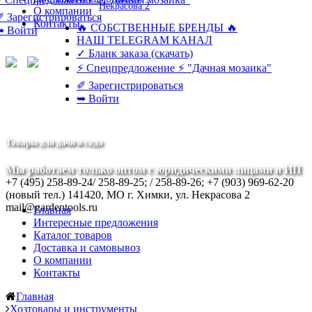
Некрасова 2
О компании
✐ Зарегистрироваться
Контакты
🔥 СОБСТВЕННЫЕ БРЕНДЫ 🔥
➥ Войти
НАШ TELEGRAM КАНАЛ
✓ Бланк заказа (скачать)
⚡ Спецпредложение ⚡ "Дачная мозаика"
✐ Зарегистрироваться
➥ Войти
Товары для дачи и сада
Мы работаем только оптом с юридическими лицами и ИП
+7 (495) 258-89-24/ 258-89-25; / 258-89-26; +7 (903) 969-62-20
(новый тел.)
141420, МО г. Химки, ул. Некрасова 2
mail@gardentools.ru
Главная
Интересные предложения
Каталог товаров
Доставка и самовывоз
О компании
Контакты
Главная
Хозтовары и инструменты