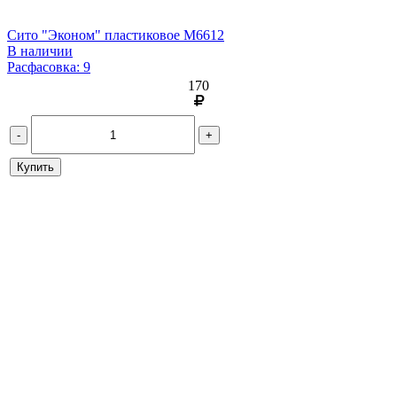
Сито "Эконом" пластиковое М6612
В наличии
Расфасовка: 9
170
-
+
Купить