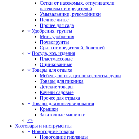
Сетки от насекомых, отпугиватели
насекомых и вредителей
Умывальники, рукомойники
Печное литье
Прочее для сада
Удобрения, грунты
Мин. удобрения
Почвогрунты
Ср-ва от вредителей, болезней
Посуда, хоз. изделия
Пластмассовые
Оцинкованные
Товары для отдыха
Мебель, зонты, циновки, тенты, души
Товары для пикника
Детские товары
Качели садовые
Прочее для отдыха
Товары для консервирования
Крышки
Закаточные машинки
<>
Хозтовары и инструменты
Новогодние товары
Новогодние гирлянды