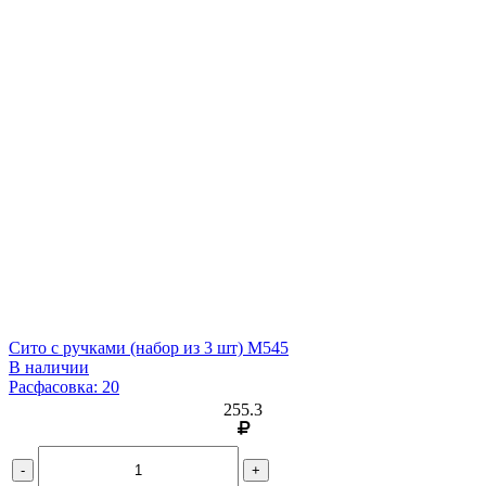
Сито с ручками (набор из 3 шт) М545
В наличии
Расфасовка: 20
255.3
-
+