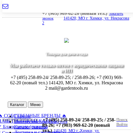
mail@gardentools.ru
+7 (495) 258-89-24/ 258-89-25; / 258-89-26;
+7 (903) 969-62-20 (новый тел.)
Заказать
звонок
141420, МО г. Химки, ул. Некрасова
2
Товары для дачи и сада
Мы работаем только оптом с юридическими лицами
и ИП
+7 (495) 258-89-24/ 258-89-25; / 258-89-26; +7 (903) 969-
62-20 (новый тел.)
141420, МО г. Химки, ул. Некрасова
2
mail@gardentools.ru
Каталог
Меню
🔥 СОБСТВЕННЫЕ БРЕНДЫ 🔥
Главная
mail@gardentools.ru
+7 (495) 258-89-24/ 258-89-25; / 258-
Поиск
НАШ TELEGRAM КАНАЛ
Интересные предложения
Войти
89-26; +7 (903) 969-62-20 (новый
 Бланк заказа (скачать)
Каталог товаров
тел.)
141420, МО г. Химки, ул.
Доставка и самовывоз
⚡ Спецпредложение ⚡ "Дачная мозаика"