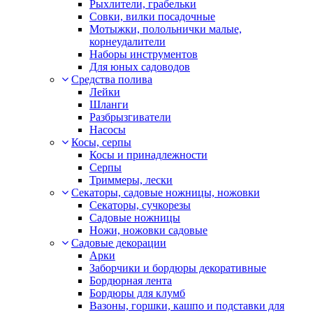
Рыхлители, грабельки
Совки, вилки посадочные
Мотыжки, полольнички малые,
корнеудалители
Наборы инструментов
Для юных садоводов
Средства полива
Лейки
Шланги
Разбрызгиватели
Насосы
Косы, серпы
Косы и принадлежности
Серпы
Триммеры, лески
Секаторы, садовые ножницы, ножовки
Секаторы, сучкорезы
Садовые ножницы
Ножи, ножовки садовые
Садовые декорации
Арки
Заборчики и бордюры декоративные
Бордюрная лента
Бордюры для клумб
Вазоны, горшки, кашпо и подставки для