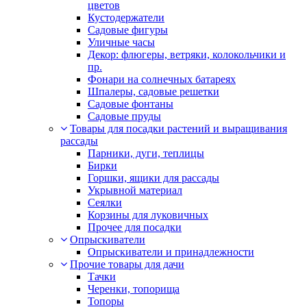
цветов
Кустодержатели
Садовые фигуры
Уличные часы
Декор: флюгеры, ветряки, колокольчики и
пр.
Фонари на солнечных батареях
Шпалеры, садовые решетки
Садовые фонтаны
Садовые пруды
Товары для посадки растений и выращивания
рассады
Парники, дуги, теплицы
Бирки
Горшки, ящики для рассады
Укрывной материал
Сеялки
Корзины для луковичных
Прочее для посадки
Опрыскиватели
Опрыскиватели и принадлежности
Прочие товары для дачи
Тачки
Черенки, топорища
Топоры