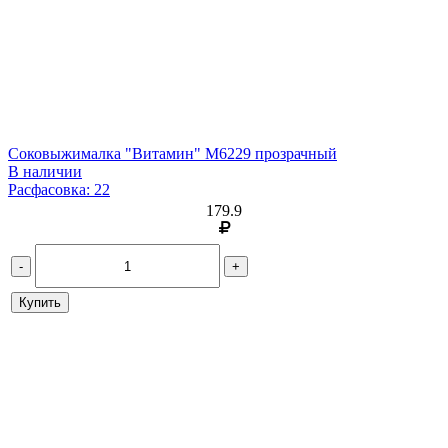
Соковыжималка "Витамин" М6229 прозрачный
В наличии
Расфасовка: 22
179.9
-
+
Купить