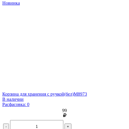
Новинка
Корзина для хранения с ручкой(бел)М8973
В наличии
Расфасовка: 0
99
-
+