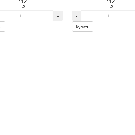
1151
1151
+
-
ь
Купить