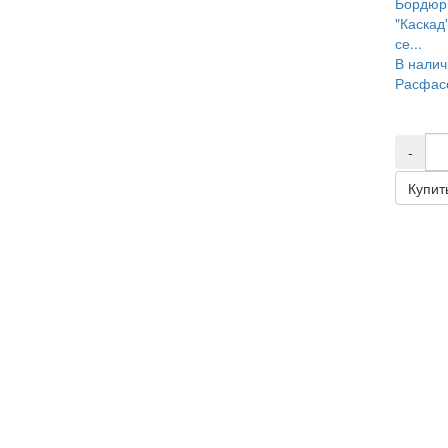
Бордюр
"Каскад
се...
В налич
Расфасо
-
Купит