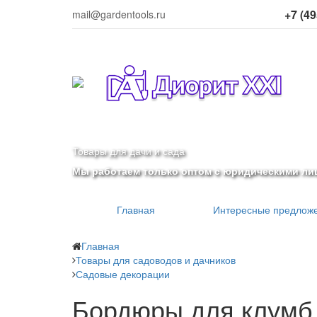
+7 (49
mail@gardentools.ru
Товары для дачи и сада
Мы работаем только оптом с юридическими ли
Главная
Интересные предлож
Главная
Товары для садоводов и дачников
Садовые декорации
Бордюры для клумб