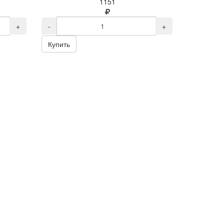
1151
+
-
+
Купить