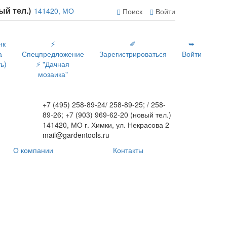
вый тел.)
141420, МО
Поиск
Войти
нк
⚡
✐
➥
а
Спецпредложение
Зарегистрироваться
Войти
ь)
⚡ "Дачная
мозаика"
+7 (495) 258-89-24/ 258-89-25; / 258-
89-26; +7 (903) 969-62-20 (новый тел.)
141420, МО г. Химки, ул. Некрасова 2
mail@gardentools.ru
О компании
Контакты