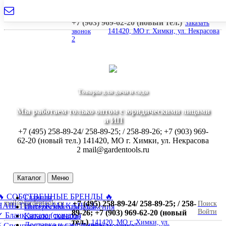
mail@gardentools.ru
+7 (495) 258-89-24/ 258-89-25; / 258-89-26;
+7 (903) 969-62-20 (новый тел.)
Заказать
звонок
141420, МО г. Химки, ул. Некрасова
2
Товары для дачи и сада
Мы работаем только оптом с юридическими лицами
и ИП
+7 (495) 258-89-24/ 258-89-25; / 258-89-26; +7 (903) 969-
62-20 (новый тел.)
141420, МО г. Химки, ул. Некрасова
2
mail@gardentools.ru
Каталог
Меню
🔥 СОБСТВЕННЫЕ БРЕНДЫ 🔥
Главная
mail@gardentools.ru
+7 (495) 258-89-24/ 258-89-25; / 258-
Поиск
НАШ TELEGRAM КАНАЛ
Интересные предложения
Войти
89-26; +7 (903) 969-62-20 (новый
 Бланк заказа (скачать)
Каталог товаров
тел.)
141420, МО г. Химки, ул.
Доставка и самовывоз
⚡ Спецпредложение ⚡ "Дачная мозаика"