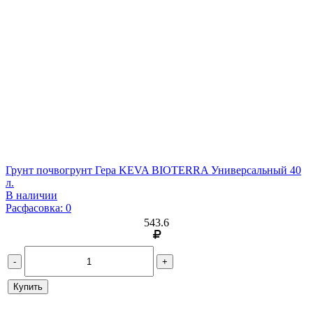
Грунт почвогрунт Гера KEVA BIOTERRA Универсальный 40
л.
В наличии
Расфасовка: 0
543.6
-
+
Купить