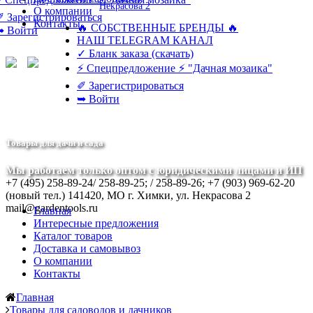
Некрасова 2
О компании
✐ Зарегистрироваться
Контакты
🔥 СОБСТВЕННЫЕ БРЕНДЫ 🔥
➥ Войти
НАШ TELEGRAM КАНАЛ
✓ Бланк заказа (скачать)
⚡ Спецпредложение ⚡ "Дачная мозаика"
✐ Зарегистрироваться
➥ Войти
Товары для дачи и сада
Мы работаем только оптом с юридическими лицами и ИП
+7 (495) 258-89-24/ 258-89-25; / 258-89-26; +7 (903) 969-62-20
(новый тел.)
141420, МО г. Химки, ул. Некрасова 2
mail@gardentools.ru
Главная
Интересные предложения
Каталог товаров
Доставка и самовывоз
О компании
Контакты
Главная
Товары для садоводов и дачников