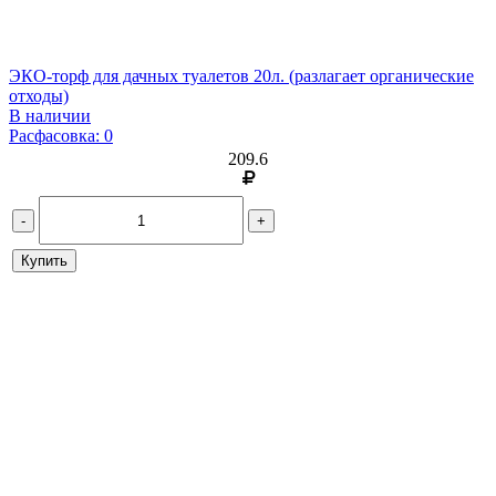
ЭКО-торф для дачных туалетов 20л. (разлагает органические
отходы)
В наличии
Расфасовка: 0
209.6
-
+
Купить