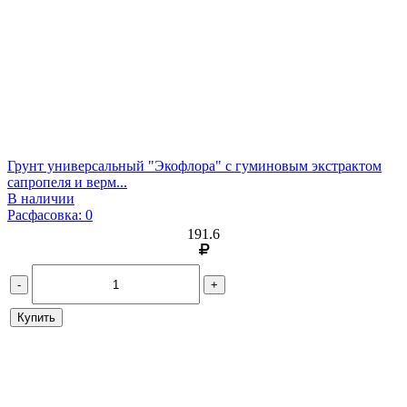
Грунт универсальный "Экофлора" с гуминовым экстрактом
сапропеля и верм...
В наличии
Расфасовка: 0
191.6
-
+
Купить