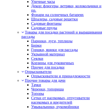
Уличные часы
Декор: флюгеры, ветряки, колокольчики и
пр.
Фонари на солнечных батареях
Шпалеры, садовые решетки
Садовые фонтаны
Садовые пруды
Товары для посадки растений и выращивания
рассады
Парники, дуги, теплицы
Бирки
Горшки, ящики для рассады
Укрывной материал
Сеялки
Корзины для луковичных
Прочее для посадки
Опрыскиватели
Опрыскиватели и принадлежности
Прочие товары для дачи
Тачки
Черенки, топорища
Топоры
Сетки от насекомых, отпугиватели
насекомых и вредителей
Умывальники, рукомойники