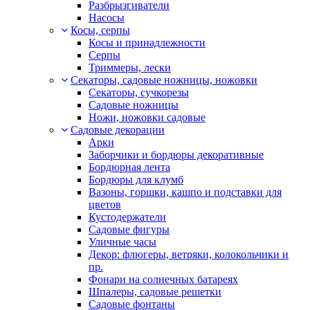
Разбрызгиватели
Насосы
Косы, серпы
Косы и принадлежности
Серпы
Триммеры, лески
Секаторы, садовые ножницы, ножовки
Секаторы, сучкорезы
Садовые ножницы
Ножи, ножовки садовые
Садовые декорации
Арки
Заборчики и бордюры декоративные
Бордюрная лента
Бордюры для клумб
Вазоны, горшки, кашпо и подставки для
цветов
Кустодержатели
Садовые фигуры
Уличные часы
Декор: флюгеры, ветряки, колокольчики и
пр.
Фонари на солнечных батареях
Шпалеры, садовые решетки
Садовые фонтаны