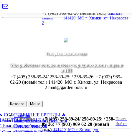
mail@gardentools.ru
+7 (495) 258-89-24/ 258-89-25; / 258-89-26;
+7 (903) 969-62-20 (новый тел.)
Заказать
звонок
141420, МО г. Химки, ул. Некрасова
2
Товары для дачи и сада
Мы работаем только оптом с юридическими лицами
и ИП
+7 (495) 258-89-24/ 258-89-25; / 258-89-26; +7 (903) 969-
62-20 (новый тел.)
141420, МО г. Химки, ул. Некрасова
2
mail@gardentools.ru
Каталог
Меню
🔥 СОБСТВЕННЫЕ БРЕНДЫ 🔥
Главная
mail@gardentools.ru
+7 (495) 258-89-24/ 258-89-25; / 258-
Поиск
НАШ TELEGRAM КАНАЛ
Интересные предложения
Войти
89-26; +7 (903) 969-62-20 (новый
 Бланк заказа (скачать)
Каталог товаров
тел.)
141420, МО г. Химки, ул.
Доставка и самовывоз
⚡ Спецпредложение ⚡ "Дачная мозаика"