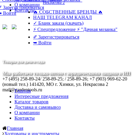
Некрасова 2
О компании
✐ Зарегистрироваться
Контакты
🔥 СОБСТВЕННЫЕ БРЕНДЫ 🔥
➥ Войти
НАШ TELEGRAM КАНАЛ
✓ Бланк заказа (скачать)
⚡ Спецпредложение ⚡ "Дачная мозаика"
✐ Зарегистрироваться
➥ Войти
Товары для дачи и сада
Мы работаем только оптом с юридическими лицами и ИП
+7 (495) 258-89-24/ 258-89-25; / 258-89-26; +7 (903) 969-62-20
(новый тел.)
141420, МО г. Химки, ул. Некрасова 2
mail@gardentools.ru
Главная
Интересные предложения
Каталог товаров
Доставка и самовывоз
О компании
Контакты
Главная
Хозтовары и инструменты