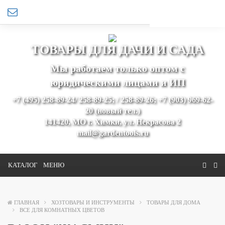
ТОВАРЫ ДЛЯ ДАЧИ И САДА
Мы работаем только оптом с
юридическими лицами и ИП
+7 (495) 258-89-24/ 258-89-25; / 258-89-26; +7 (903) 969-62-
20 (новый тел.)
141420, МО г. Химки, ул. Некрасова 2
mail@gardentools.ru
КАТАЛОГ
МЕНЮ
ГЛАВНАЯ
ХОЗТОВАРЫ И ИНСТРУМЕНТЫ
ТОВАРЫ ДЛЯ ДОМА
ВСЕ ДЛЯ КОМНАТНЫХ ЦВЕТОВ