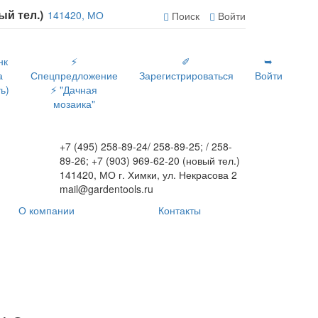
вый тел.)
141420, МО
Поиск
Войти
нк
⚡
✐
➥
а
Спецпредложение
Зарегистрироваться
Войти
ь)
⚡ "Дачная
мозаика"
+7 (495) 258-89-24/ 258-89-25; / 258-
89-26; +7 (903) 969-62-20 (новый тел.)
141420, МО г. Химки, ул. Некрасова 2
mail@gardentools.ru
О компании
Контакты