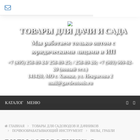
ТОВАРЫ ДЛЯ ДАЧИ И САДА
Мы работаем только оптом с
юридическими лицами и ИП
+7 (495) 258-89-24/ 258-89-25; / 258-89-26; +7 (903) 969-62-
20 (новый тел.)
141420, МО г. Химки, ул. Некрасова 2
mail@gardentools.ru
КАТАЛОГ
МЕНЮ
ГЛАВНАЯ
ТОВАРЫ ДЛЯ САДОВОДОВ И ДАЧНИКОВ
ПОЧВООБРАБАТЫВАЮЩИЙ ИНСТРУМЕНТ
ВИЛЫ, ГРАБЛИ