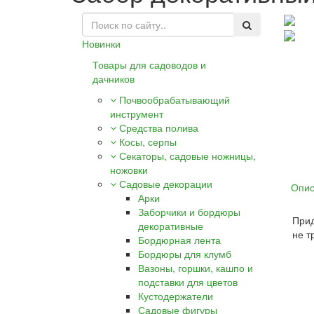
Новинки
Товары для садоводов и
дачников
Почвообрабатывающий
инструмент
Средства полива
Косы, серпы
Секаторы, садовые ножницы,
ножовки
Садовые декорации
Опис
Арки
Заборчики и бордюры
Прид
декоративные
не т
Бордюрная лента
Бордюры для клумб
Вазоны, горшки, кашпо и
подставки для цветов
Кустодержатели
Садовые фигуры