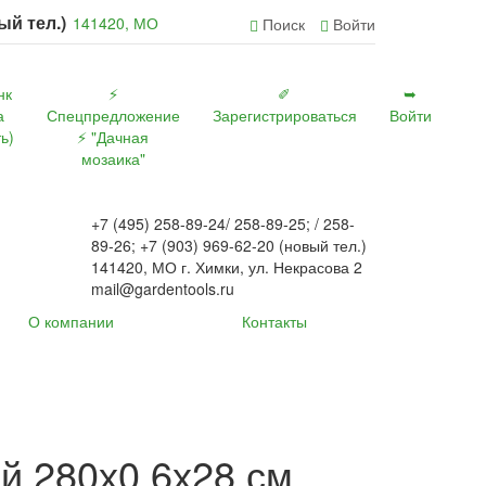
вый тел.)
141420, МО
Поиск
Войти
нк
⚡
✐
➥
а
Спецпредложение
Зарегистрироваться
Войти
ь)
⚡ "Дачная
мозаика"
+7 (495) 258-89-24/ 258-89-25; / 258-
89-26; +7 (903) 969-62-20 (новый тел.)
141420, МО г. Химки, ул. Некрасова 2
mail@gardentools.ru
О компании
Контакты
й 280х0.6х28 см.