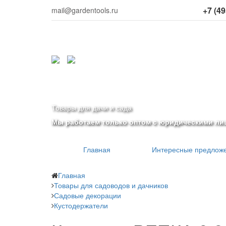
+7 (49
mail@gardentools.ru
Товары для дачи и сада
Мы работаем только оптом с юридическими ли
Главная
Интересные предлож
Главная
Товары для садоводов и дачников
Садовые декорации
Кустодержатели