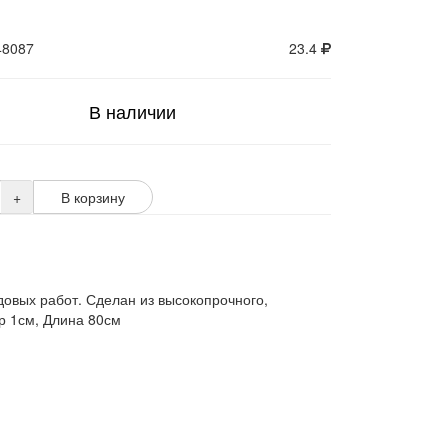
48087
23.4
В наличии
+
В корзину
довых работ. Сделан из высокопрочного,
р 1см, Длина 80см