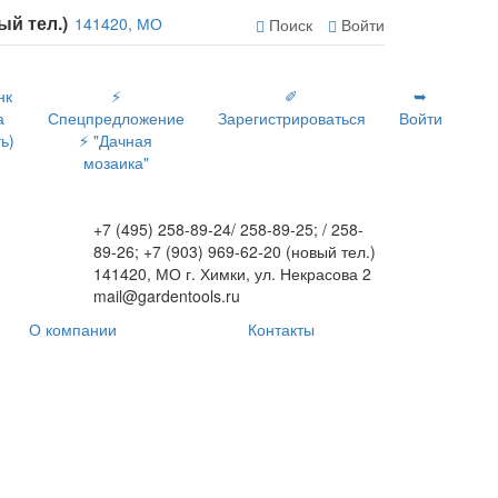
вый тел.)
141420, МО
Поиск
Войти
нк
⚡
✐
➥
а
Спецпредложение
Зарегистрироваться
Войти
ь)
⚡ "Дачная
мозаика"
+7 (495) 258-89-24/ 258-89-25; / 258-
89-26; +7 (903) 969-62-20 (новый тел.)
141420, МО г. Химки, ул. Некрасова 2
mail@gardentools.ru
О компании
Контакты