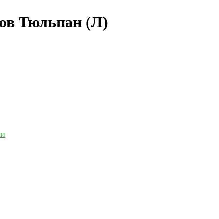
ов Тюльпан (Л)
ли