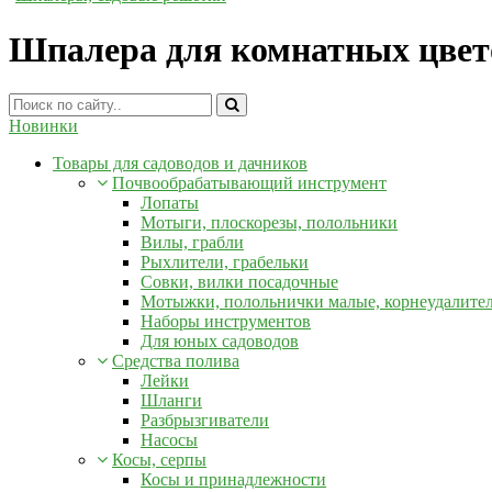
Шпалера для комнатных цвет
Новинки
Товары для садоводов и дачников
Почвообрабатывающий инструмент
Лопаты
Мотыги, плоскорезы, полольники
Вилы, грабли
Рыхлители, грабельки
Совки, вилки посадочные
Мотыжки, полольнички малые, корнеудалите
Наборы инструментов
Для юных садоводов
Средства полива
Лейки
Шланги
Разбрызгиватели
Насосы
Косы, серпы
Косы и принадлежности