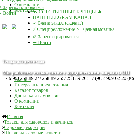
О компании
✐ Зарегистрироваться
Контакты
🔥 СОБСТВЕННЫЕ БРЕНДЫ 🔥
➥ Войти
НАШ TELEGRAM КАНАЛ
✓ Бланк заказа (скачать)
⚡ Спецпредложение ⚡ "Дачная мозаика"
✐ Зарегистрироваться
➥ Войти
Товары для дачи и сада
Мы работаем только оптом с юридическими лицами и ИП
+7 (495) 258-89-24/ 258-89-25; / 258-89-26; +7 (903) 969-62-20 (н
Главная
Интересные предложения
Каталог товаров
Доставка и самовывоз
О компании
Контакты
Главная
Товары для садоводов и дачников
Садовые декорации
Шпалеры, садовые решетки