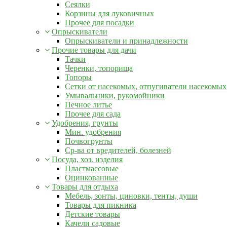
Сеялки
Корзины для луковичных
Прочее для посадки
Опрыскиватели
Опрыскиватели и принадлежности
Прочие товары для дачи
Тачки
Черенки, топорища
Топоры
Сетки от насекомых, отпугиватели насекомых
Умывальники, рукомойники
Печное литье
Прочее для сада
Удобрения, грунты
Мин. удобрения
Почвогрунты
Ср-ва от вредителей, болезней
Посуда, хоз. изделия
Пластмассовые
Оцинкованные
Товары для отдыха
Мебель, зонты, циновки, тенты, души
Товары для пикника
Детские товары
Качели садовые