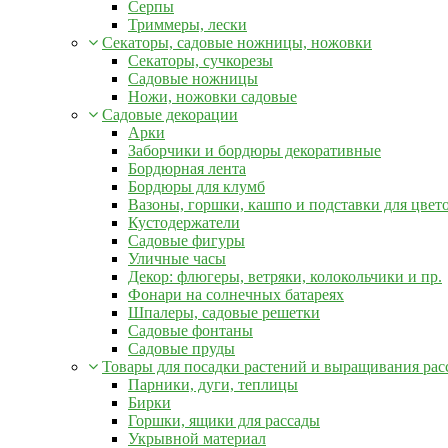
Серпы
Триммеры, лески
Секаторы, садовые ножницы, ножовки
Секаторы, сучкорезы
Садовые ножницы
Ножи, ножовки садовые
Садовые декорации
Арки
Заборчики и бордюры декоративные
Бордюрная лента
Бордюры для клумб
Вазоны, горшки, кашпо и подставки для цвет
Кустодержатели
Садовые фигуры
Уличные часы
Декор: флюгеры, ветряки, колокольчики и пр.
Фонари на солнечных батареях
Шпалеры, садовые решетки
Садовые фонтаны
Садовые пруды
Товары для посадки растений и выращивания рас
Парники, дуги, теплицы
Бирки
Горшки, ящики для рассады
Укрывной материал