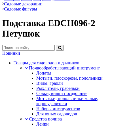
Садовые декорации
Садовые фигуры
Подставка EDCH096-2
Петушок
Новинки
Товары для садоводов и дачников
Почвообрабатывающий инструмент
Лопаты
Мотыги, плоскорезы, полольники
Вилы, грабли
Рыхлители, грабельки
Совки, вилки посадочные
Мотыжки, полольнички малые,
корнеудалители
Наборы инструментов
Для юных садоводов
Средства полива
Лейки