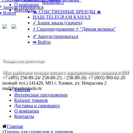
Некрасова 2
О компании
✐ Зарегистрироваться
Контакты
🔥 СОБСТВЕННЫЕ БРЕНДЫ 🔥
➥ Войти
НАШ TELEGRAM КАНАЛ
✓ Бланк заказа (скачать)
⚡ Спецпредложение ⚡ "Дачная мозаика"
✐ Зарегистрироваться
➥ Войти
Товары для дачи и сада
Мы работаем только оптом с юридическими лицами и ИП
+7 (495) 258-89-24/ 258-89-25; / 258-89-26; +7 (903) 969-62-20
(новый тел.)
141420, МО г. Химки, ул. Некрасова 2
mail@gardentools.ru
Главная
Интересные предложения
Каталог товаров
Доставка и самовывоз
О компании
Контакты
Главная
Товары для садоводов и дачников