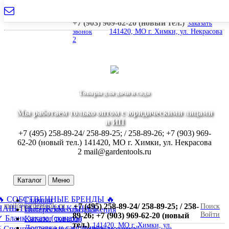
mail@gardentools.ru
+7 (495) 258-89-24/ 258-89-25; / 258-89-26;
+7 (903) 969-62-20 (новый тел.)
Заказать
звонок
141420, МО г. Химки, ул. Некрасова
2
Товары для дачи и сада
Мы работаем только оптом с юридическими лицами
и ИП
+7 (495) 258-89-24/ 258-89-25; / 258-89-26; +7 (903) 969-
62-20 (новый тел.)
141420, МО г. Химки, ул. Некрасова
2
mail@gardentools.ru
Каталог
Меню
🔥 СОБСТВЕННЫЕ БРЕНДЫ 🔥
Главная
mail@gardentools.ru
+7 (495) 258-89-24/ 258-89-25; / 258-
Поиск
НАШ TELEGRAM КАНАЛ
Интересные предложения
Войти
89-26; +7 (903) 969-62-20 (новый
 Бланк заказа (скачать)
Каталог товаров
тел.)
141420, МО г. Химки, ул.
Доставка и самовывоз
⚡ Спецпредложение ⚡ "Дачная мозаика"