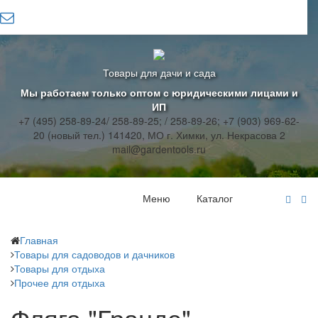
Товары для дачи и сада
Мы работаем только оптом с юридическими лицами и
ИП
+7 (495) 258-89-24/ 258-89-25; / 258-89-26; +7 (903) 969-62-
20 (новый тел.)
141420, МО г. Химки, ул. Некрасова 2
mail@gardentools.ru
Меню
Каталог
Главная
Товары для садоводов и дачников
Товары для отдыха
Прочее для отдыха
Фляга "Гранде"