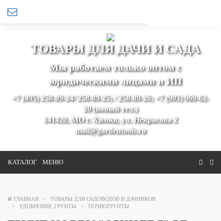
ТОВАРЫ ДЛЯ ДАЧИ И САДА
Мы работаем только оптом с
юридическими лицами и ИП
+7 (495) 258-89-24/ 258-89-25; / 258-89-26; +7 (903) 969-62-
20 (новый тел.)
141420, МО г. Химки, ул. Некрасова 2
mail@gardentools.ru
КАТАЛОГ
МЕНЮ
ГЛАВНАЯ
ТОВАРЫ ДЛЯ САДОВОДОВ И ДАЧНИКОВ
УДОБРЕНИЯ, ГРУНТЫ
ПОЧВОГРУНТЫ