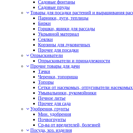
Садовые фонтаны
Садовые пруды
Товары для посадки растений и выращивания рас
Парники, дуги, теплицы
Бирки
Горшки, ящики для рассады
Укрывной материал
Сеялки
Корзины для луковичных
Прочее для посадки
Опрыскиватели
Опрыскиватели и принадлежности
Прочие товары для дачи
Тачки
Черенки, топорища
Топоры
Сетки от насекомых, отпугиватели насекомых
Умывальники, рукомойники
Печное литье
Прочее для сада
Удобрения, грунты
Мин. удобрения
Почвогрунты
Ср-ва от вредителей, болезней
Посуда, хоз. изделия