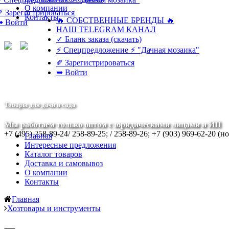
О компании
✐ Зарегистрироваться
Контакты
🔥 СОБСТВЕННЫЕ БРЕНДЫ 🔥
➥ Войти
НАШ TELEGRAM КАНАЛ
✓ Бланк заказа (скачать)
⚡ Спецпредложение ⚡ "Дачная мозаика"
✐ Зарегистрироваться
➥ Войти
Товары для дачи и сада
Мы работаем только оптом с юридическими лицами и ИП
+7 (495) 258-89-24/ 258-89-25; / 258-89-26; +7 (903) 969-62-20 (н
Главная
Интересные предложения
Каталог товаров
Доставка и самовывоз
О компании
Контакты
Главная
Хозтовары и инструменты