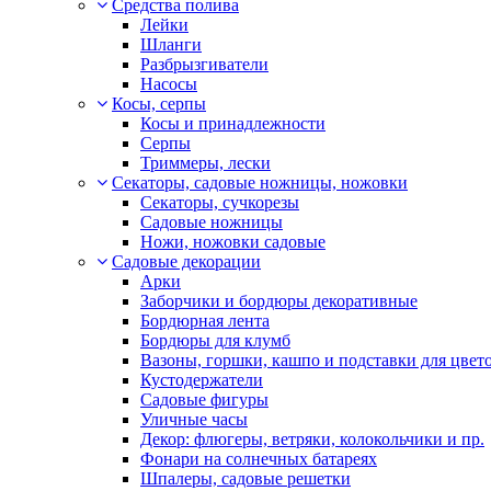
Средства полива
Лейки
Шланги
Разбрызгиватели
Насосы
Косы, серпы
Косы и принадлежности
Серпы
Триммеры, лески
Секаторы, садовые ножницы, ножовки
Секаторы, сучкорезы
Садовые ножницы
Ножи, ножовки садовые
Садовые декорации
Арки
Заборчики и бордюры декоративные
Бордюрная лента
Бордюры для клумб
Вазоны, горшки, кашпо и подставки для цвет
Кустодержатели
Садовые фигуры
Уличные часы
Декор: флюгеры, ветряки, колокольчики и пр.
Фонари на солнечных батареях
Шпалеры, садовые решетки