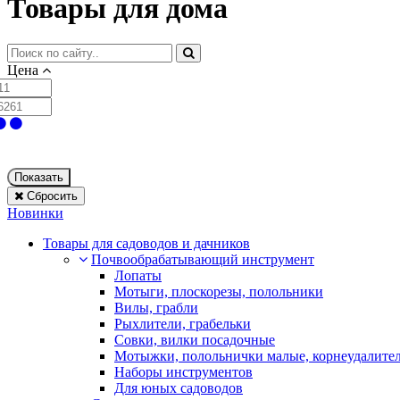
Товары для дома
Цена
Показать
Сбросить
Новинки
Товары для садоводов и дачников
Почвообрабатывающий инструмент
Лопаты
Мотыги, плоскорезы, полольники
Вилы, грабли
Рыхлители, грабельки
Совки, вилки посадочные
Мотыжки, полольнички малые, корнеудалите
Наборы инструментов
Для юных садоводов