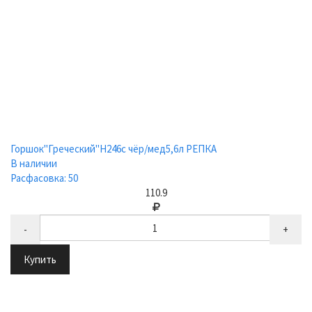
Горшок"Греческий"Н246с чёр/мед5,6л РЕПКА
В наличии
Расфасовка: 50
110.9
-
+
Купить