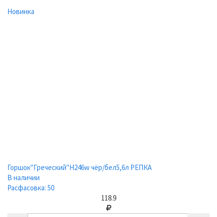
Новинка
Горшок"Греческий"Н246w чёр/бел5,6л РЕПКА
В наличии
Расфасовка: 50
118.9