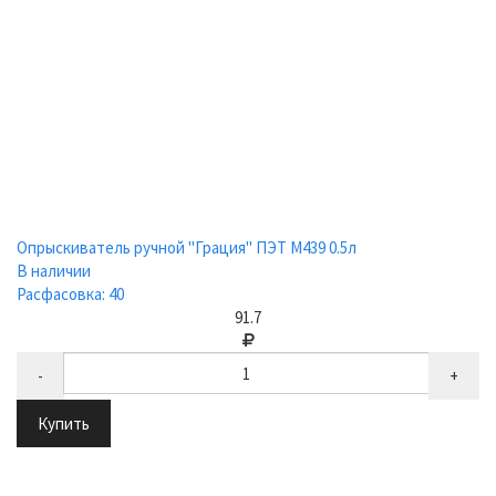
Опрыскиватель ручной "Грация" ПЭТ М439 0.5л
В наличии
Расфасовка: 40
91.7
-
+
Купить