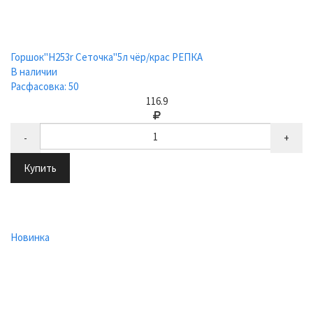
Горшок"Н253r Сеточка"5л чёр/крас РЕПКА
В наличии
Расфасовка: 50
116.9
-
+
Купить
Новинка