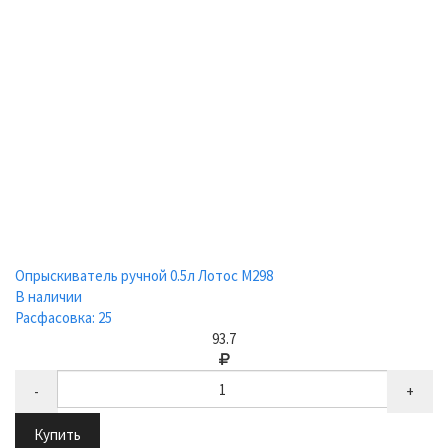
Опрыскиватель ручной 0.5л Лотос М298
В наличии
Расфасовка: 25
93.7
-
+
Купить