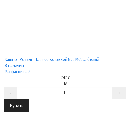
Кашпо "Ротанг" 15 л. со вставкой 8 л. М6825 белый
В наличии
Расфасовка: 5
747.7
-
+
Купить